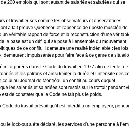
de 200 emplois qui sont autant de salariés et salariées qui se
urs et travailleuses comme les observateurs et observatrices
dont a fait preuve Quebecor et l’absence de riposte musclée de 
d’un véritable rapport de force et la reconstruction d’une véritabl
de la base est un défi qui se pose à l’ensemble du mouvement
tiques de ce conflit, il demeure une réalité indéniable : les lois
aux, demeurent impuissantes pour faire face à ce genre de situatio
té incorporées dans le Code du travail en 1977 afin de tenter de
lariés et les patrons et ainsi limiter la durée et l’intensité des co
me celui au Journal de Montréal, un conflit au cours duquel
e les salariés et salariées sont restés sur le trottoir pendant v
e est de constater que le Code ne fait plus le poids.
u Code du travail prévoit qu’il est interdit à un employeur, pendan
e ou le lock-out a été déclaré, les services d’une personne à l’em