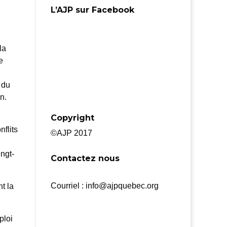
L’AJP sur Facebook
la
e
 du
n.
Copyright
nflits
©AJP 2017
ingt-
Contactez nous
Courriel : info@ajpquebec.org
t la
ploi