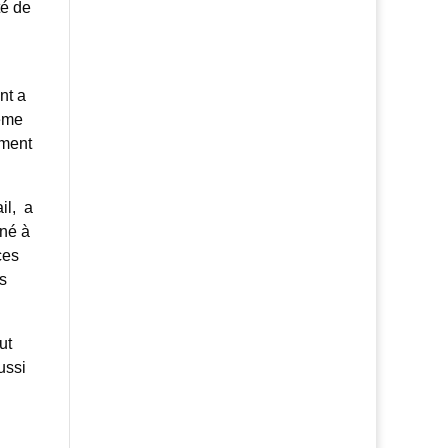
té de
nt a
même
ement
il, a
mné à
ces
s
ut
ussi