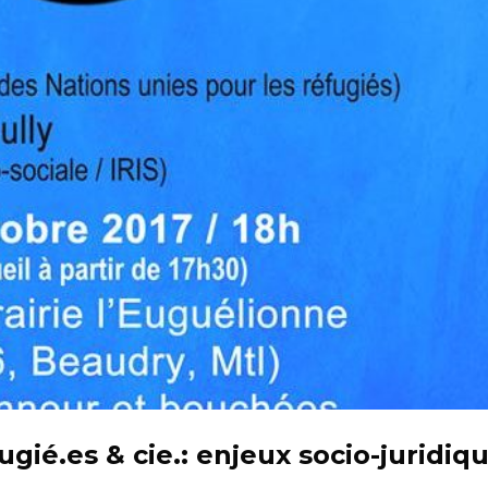
gié.es & cie.: enjeux socio-juridiq