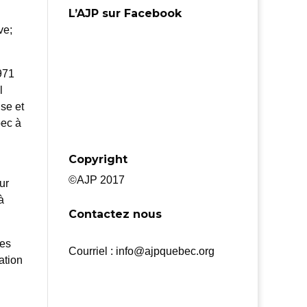
L’AJP sur Facebook
ve;
971
l
se et
bec à
Copyright
©AJP 2017
ur
à
Contactez nous
tes
Courriel : info@ajpquebec.org
ation