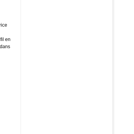
rice
fil en
s dans