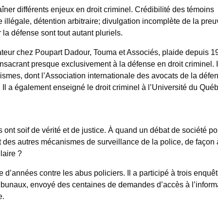
îner différents enjeux en droit criminel. Crédibilité des témoins
le illégale, détention arbitraire; divulgation incomplète de la preu
 la défense sont tout autant pluriels.
dateur chez Poupart Dadour, Touma et Associés, plaide depuis 1
onsacrant presque exclusivement à la défense en droit criminel. I
smes, dont l’Association internationale des avocats de la défen
. Il a également enseigné le droit criminel à l’Université du Qué
s ont soif de vérité et de justice. À quand un débat de société po
et des autres mécanismes de surveillance de la police, de façon 
laire ?
d’années contre les abus policiers. Il a participé à trois enquê
tribunaux, envoyé des centaines de demandes d’accès à l’inform
e.