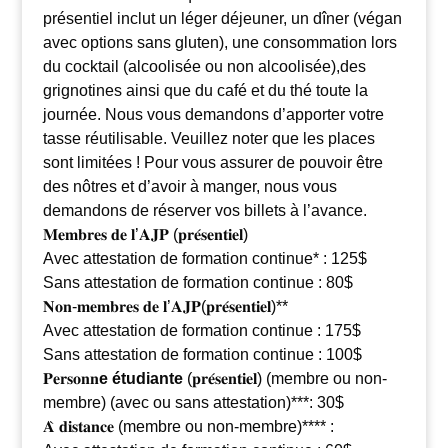
présentiel inclut un léger déjeuner, un dîner (végan
avec options sans gluten), une consommation lors
du cocktail (alcoolisée ou non alcoolisée),des
grignotines ainsi que du café et du thé toute la
journée. Nous vous demandons d’apporter votre
tasse réutilisable. Veuillez noter que les places
sont limitées ! Pour vous assurer de pouvoir être
des nôtres et d’avoir à manger, nous vous
demandons de réserver vos billets à l’avance.
𝐌𝐞𝐦𝐛𝐫𝐞𝐬 𝐝𝐞 𝐥’𝐀𝐉𝐏 (𝐩𝐫𝐞́𝐬𝐞𝐧𝐭𝐢𝐞𝐥)
Avec attestation de formation continue* : 125$
Sans attestation de formation continue : 80$
𝐍𝐨𝐧-𝐦𝐞𝐦𝐛𝐫𝐞𝐬 𝐝𝐞 𝐥’𝐀𝐉𝐏(𝐩𝐫𝐞́𝐬𝐞𝐧𝐭𝐢𝐞𝐥)**
Avec attestation de formation continue : 175$
Sans attestation de formation continue : 100$
𝐏𝐞𝐫𝐬𝐨𝐧𝐧
e étudiante
(𝐩𝐫𝐞́𝐬𝐞𝐧𝐭𝐢𝐞𝐥) (membre ou non-
membre) (avec ou sans attestation)***: 30$
𝐀̀ 𝐝𝐢𝐬𝐭𝐚𝐧𝐜𝐞 (membre ou non-membre)**** :